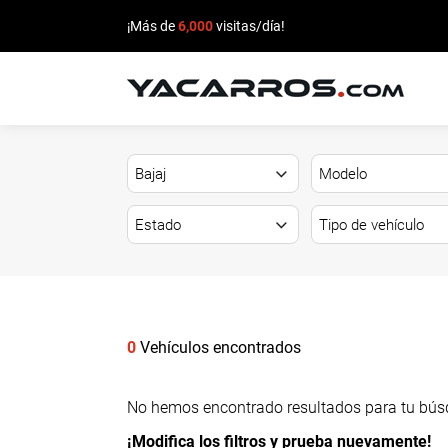
¡Más de
6,000
visitas/día!
INICIO
CARROS
EN
VENTA
VENDE
TU
0
Vehículos encontrados
CARRO
No hemos encontrado resultados para tu bús
DEALERS
¡Modifica los filtros y prueba nuevamente!