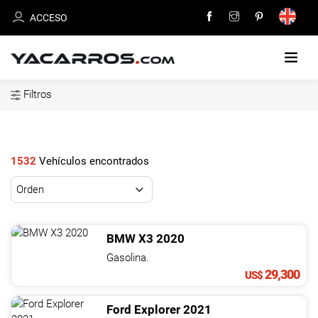
ACCESO
Filtros
INICIO
CARROS
EN
1532
Vehículos encontrados
VENTA
VENDE
TU
BMW
X3
2020
CARRO
Gasolina.
29,300
US$
DEALERS
Ford
Explorer
2021