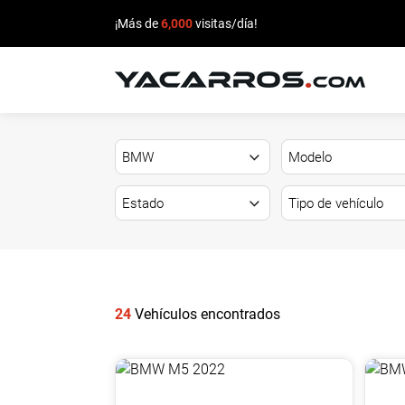
¡Más de
6,000
visitas/día!
INICIO
CARROS
EN
VENTA
VENDE
TU
24
Vehículos encontrados
CARRO
DEALERS