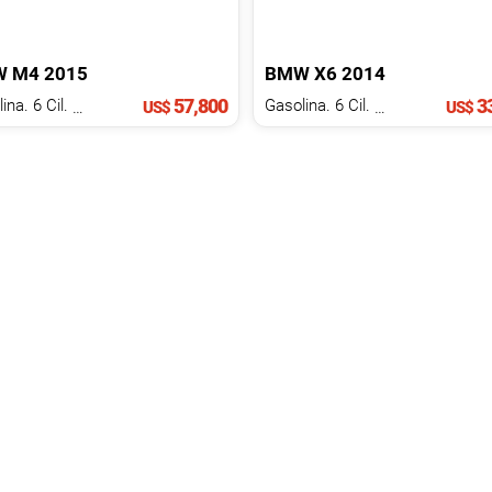
5
W
M4
2015
BMW
X6
2014
57,800
33
Gasolina. 6 Cil.
2.9 L
Gasolina. 6 Cil.
3.0 L
US$
US$