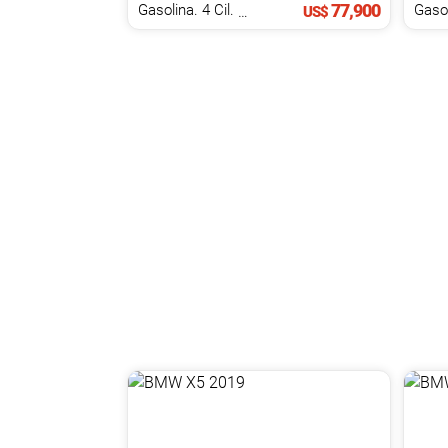
77,900
Gasolina. 4 Cil.
2.0 L
Gasol
US$