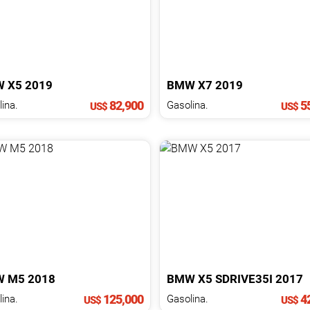
W
X5
2019
BMW
X7
2019
82,900
55
ina.
Gasolina.
US$
US$
W
M5
2018
BMW
X5
SDRIVE35I
2017
125,000
42
ina.
Gasolina.
US$
US$