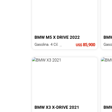
NOTICIAS
CONTACTO
BMW
M5
X DRIVE
2022
BM
85,900
Gasolina. 4 Cil.
2.0 L
US$
BMW
X3
X-DRIVE
2021
BM