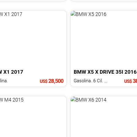
W
X1
2017
BMW
X5
X DRIVE 35I
2016
28,500
38
ina.
Gasolina. 6 Cil.
3.0 L
US$
US$