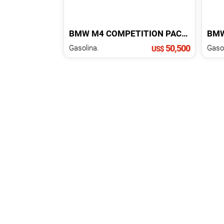
BMW
M4
COMPETITION PACKAGE
201
BM
50,500
Gasolina.
US$