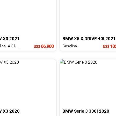
W
X3
2021
BMW
X5
X DRIVE 40I
2021
66,900
102
Gasolina. 4 Cil.
2.0 L
Gasolina.
US$
US$
W
X3
2020
BMW
Serie 3
330I
2020