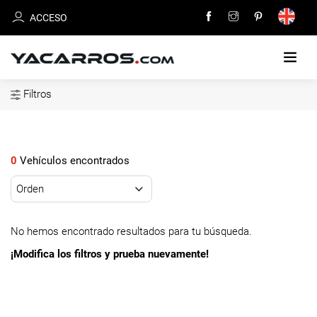
ACCESO
Filtros
INICIO
CARROS
EN
0
Vehículos encontrados
VENTA
VENDE
TU
No hemos encontrado resultados para tu búsqueda.
CARRO
¡Modifica los filtros y prueba nuevamente!
DEALERS