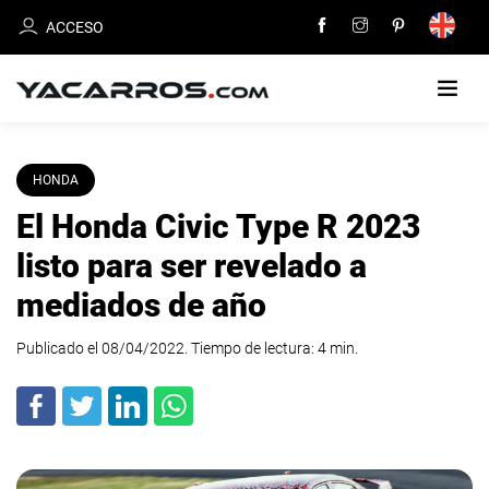
ACCESO
INICIO
HONDA
El Honda Civic Type R 2023
CARROS
EN
listo para ser revelado a
VENTA
mediados de año
VENDE
Publicado el 08/04/2022. Tiempo de lectura:
TU
4
min
.
CARRO
DEALERS