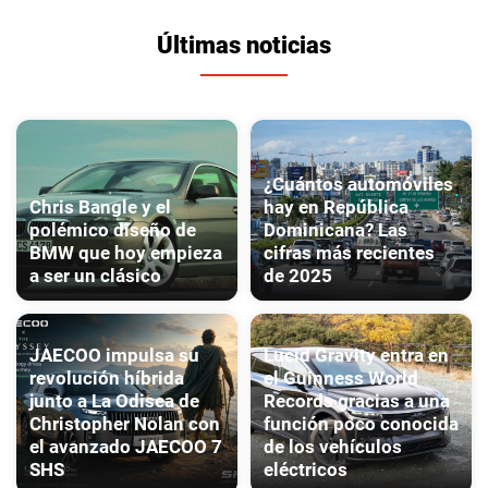
Últimas noticias
¿Cuántos automóviles
Chris Bangle y el
hay en República
polémico diseño de
Dominicana? Las
BMW que hoy empieza
cifras más recientes
a ser un clásico
de 2025
JAECOO impulsa su
Lucid Gravity entra en
revolución híbrida
el Guinness World
junto a La Odisea de
Records gracias a una
Christopher Nolan con
función poco conocida
el avanzado JAECOO 7
de los vehículos
SHS
eléctricos