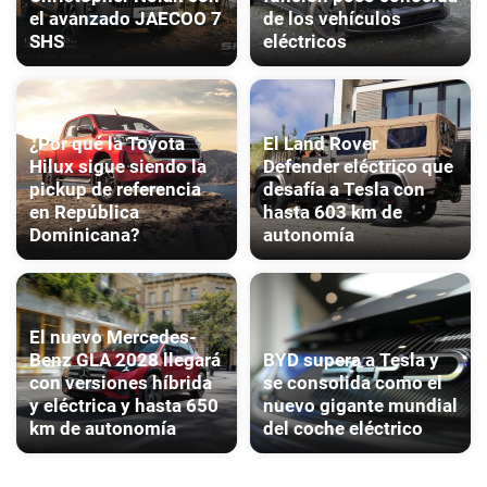
el avanzado JAECOO 7
de los vehículos
SHS
eléctricos
¿Por qué la Toyota
El Land Rover
Hilux sigue siendo la
Defender eléctrico que
pickup de referencia
desafía a Tesla con
en República
hasta 603 km de
Dominicana?
autonomía
El nuevo Mercedes-
Benz GLA 2028 llegará
BYD supera a Tesla y
con versiones híbrida
se consolida como el
y eléctrica y hasta 650
nuevo gigante mundial
km de autonomía
del coche eléctrico