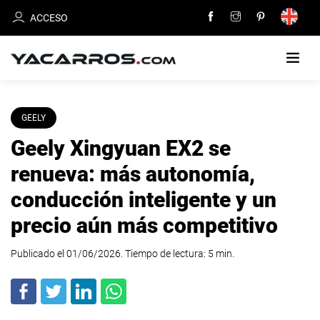
ACCESO
INICIO
GEELY
Geely Xingyuan EX2 se
CARROS
EN
renueva: más autonomía,
VENTA
conducción inteligente y un
VENDE
precio aún más competitivo
TU
CARRO
Publicado el 01/06/2026. Tiempo de lectura:
5
min
.
DEALERS