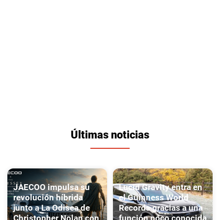
Últimas noticias
JAECOO impulsa su
Lucid Gravity entra en
revolución híbrida
el Guinness World
junto a La Odisea de
Records gracias a una
Christopher Nolan con
función poco conocida