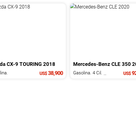
da
CX-9
TOURING
2018
Mercedes-Benz
CLE
350
2
38,900
92
ina.
Gasolina. 4 Cil.
2.0 L
US$
US$