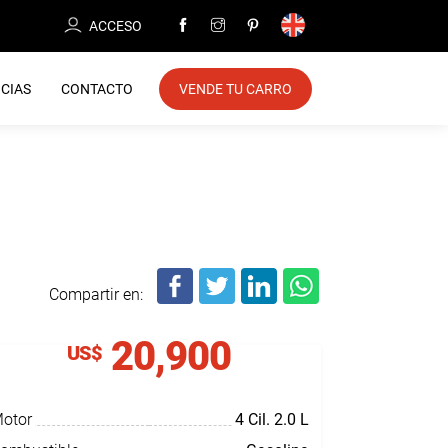
ACCESO
CIAS
CONTACTO
VENDE TU CARRO
Compartir en:
20,900
US$
otor
4 Cil.
2.0 L