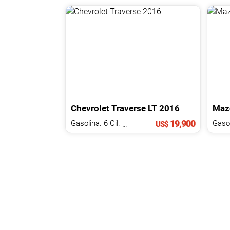
Chevrolet
Traverse
LT
2016
Maz
19,900
Gasolina. 6 Cil.
3.6 L
Gasol
US$