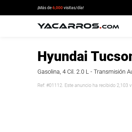
¡Más de
6,000
visitas/día!
INICIO
Hyundai Tucso
CARROS
EN
Gasolina, 4 Cil.
2.0 L - Transmisión 
VENTA
Ref: #01112. Este anuncio ha recibido 2,103 v
VENDE
TU
CARRO
DEALERS