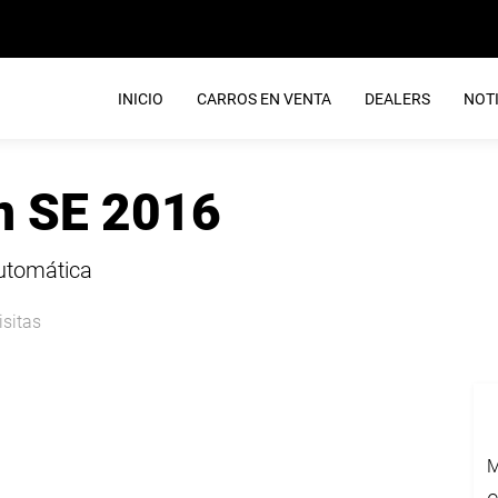
INICIO
CARROS EN VENTA
DEALERS
NOTI
n SE 2016
Automática
isitas
M