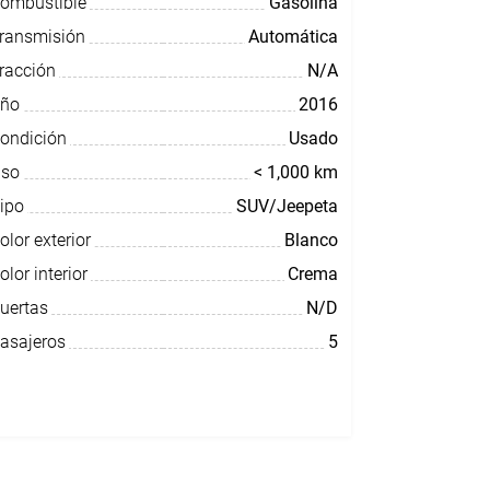
ombustible
Gasolina
ransmisión
Automática
racción
N/A
ño
2016
ondición
Usado
so
< 1,000 km
ipo
SUV/Jeepeta
olor exterior
Blanco
olor interior
Crema
uertas
N/D
asajeros
5