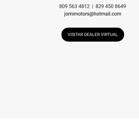
809 563 4812
829 450 8649
jomimotors@hotmail.com
VISITAR DEALER VIRTUAL