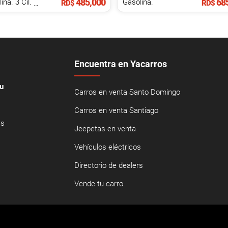
485,000
685
Gasolina. 3 Cil.
1.5 L
Gasolina.
RD$
RD$
Encuentra en Yacarros
u
Carros en venta Santo Domingo
Carros en venta Santiago
as
Jeepetas en venta
Vehículos eléctricos
Directorio de dealers
Vende tu carro