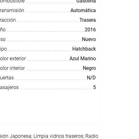
ombustible
Gasolina
ransmisión
Automática
racción
Trasera
ño
2016
so
Nuevo
ipo
Hatchback
olor exterior
Azul Marino
olor interior
Negro
uertas
N/D
asajeros
5
rsión Japonesa; Limpia vidrios traseros; Radio