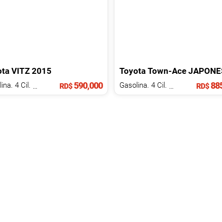
ota
VITZ
2015
Toyota
Town-Ace
JAPONE
590,000
885
Gasolina. 4 Cil.
1.3 L
Gasolina. 4 Cil.
1.5 L
RD$
RD$