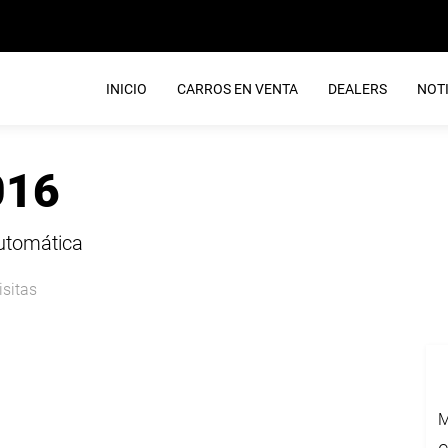
INICIO
CARROS EN VENTA
DEALERS
NOTI
016
Automática
isitas
M