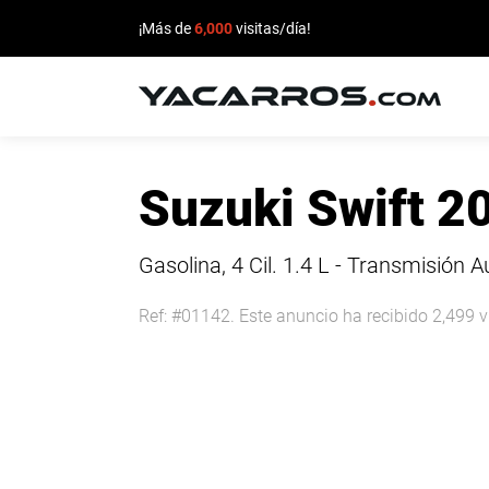
¡Más de
6,000
visitas/día!
INICIO
Suzuki Swift 2
CARROS
EN
Gasolina, 4 Cil.
1.4 L - Transmisión 
VENTA
Ref: #01142. Este anuncio ha recibido 2,499 v
VENDE
TU
CARRO
DEALERS