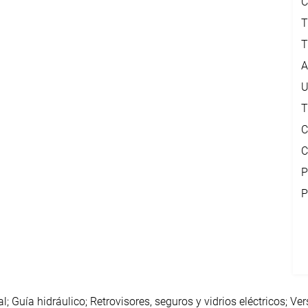
C
T
T
A
U
T
C
C
P
P
; Guía hidráulico; Retrovisores, seguros y vidrios eléctricos; Ve