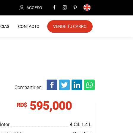
ACCESO
CIAS
CONTACTO
VENDE TU CARRO
Compartir en:
595,000
RD$
otor
4 Cil.
1.4 L