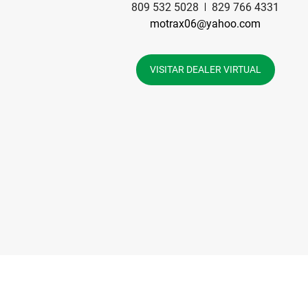
809 532 5028
829 766 4331
motrax06@yahoo.com
VISITAR DEALER VIRTUAL