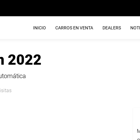
INICIO
CARROS EN VENTA
DEALERS
NOTI
n 2022
Automática
isitas
M