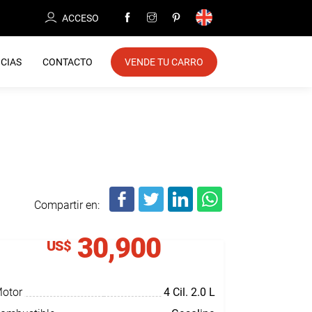
ACCESO
CIAS
CONTACTO
VENDE TU CARRO
Compartir en:
30,900
US$
otor
4 Cil.
2.0 L