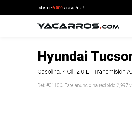
¡Más de
6,000
visitas/día!
INICIO
Hyundai Tucso
CARROS
EN
Gasolina, 4 Cil.
2.0 L - Transmisión 
VENTA
Ref: #01186. Este anuncio ha recibido 2,997 v
VENDE
TU
CARRO
DEALERS