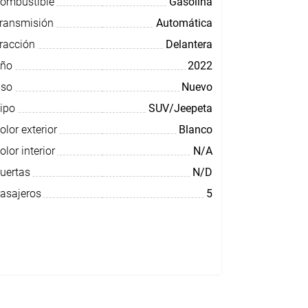
ombustible
Gasolina
ransmisión
Automática
racción
Delantera
ño
2022
so
Nuevo
ipo
SUV/Jeepeta
olor exterior
Blanco
olor interior
N/A
uertas
N/D
asajeros
5