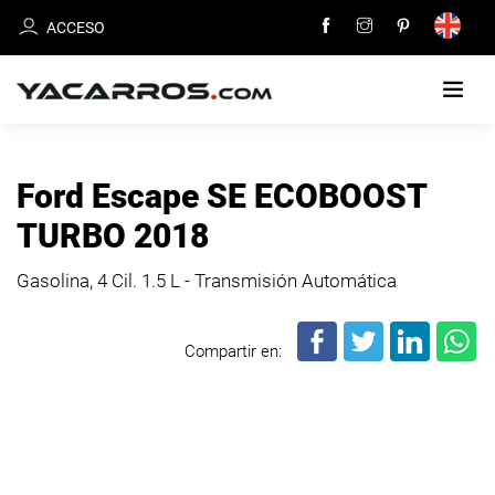
ACCESO
INICIO
Ford Escape SE ECOBOOST
CARROS
TURBO 2018
EN
VENTA
Gasolina, 4 Cil.
1.5 L - Transmisión Automática
VENDE
Compartir en:
TU
CARRO
DEALERS