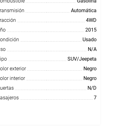
ombustible
Gasolina
ransmisión
Automática
racción
4WD
ño
2015
ondición
Usado
so
N/A
ipo
SUV/Jeepeta
olor exterior
Negro
olor interior
Negro
uertas
N/D
asajeros
7