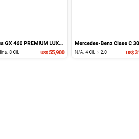
us
GX
460 PREMIUM LUXURY
2016
Mercedes-Benz
Clase C
300 AMG SPO
55,900
31
Gasolina. 8 Cil.
3.0 L
N/A. 4 Cil.
2.0 L
US$
US$