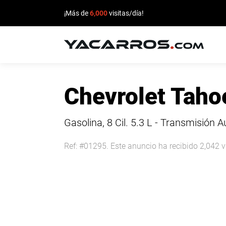
¡Más de
6,000
visitas/día!
INICIO
Chevrolet Taho
CARROS
EN
Gasolina, 8 Cil.
5.3 L - Transmisión 
VENTA
Ref: #01295. Este anuncio ha recibido 2,042 v
VENDE
TU
CARRO
DEALERS