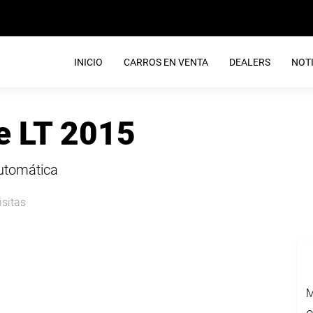
INICIO
CARROS EN VENTA
DEALERS
NOTI
e LT 2015
Automática
isitas
M