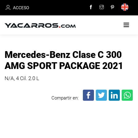
ACCESO
INICIO
Mercedes-Benz Clase C 300
CARROS
AMG SPORT PACKAGE 2021
EN
VENTA
N/A, 4 Cil.
2.0 L
VENDE
Compartir en:
TU
CARRO
DEALERS