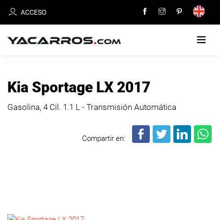
ACCESO
INICIO
Kia Sportage LX 2017
CARROS
Gasolina, 4 Cil.
1.1 L - Transmisión Automática
EN
VENTA
Compartir en:
VENDE
TU
CARRO
DEALERS