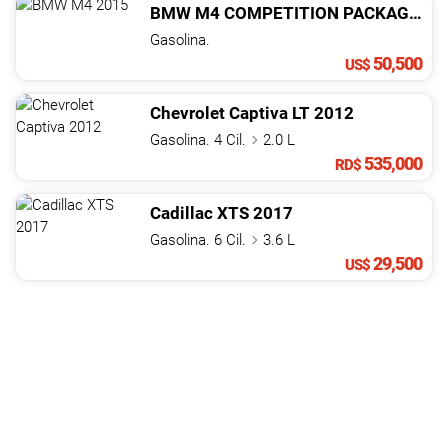
BMW
M4
COMPETITION PACKAGE
20
Gasolina.
50,500
US$
Chevrolet
Captiva
LT
2012
Gasolina. 4 Cil.
2.0 L
535,000
RD$
Cadillac
XTS
2017
Gasolina. 6 Cil.
3.6 L
29,500
US$