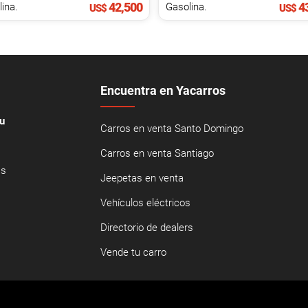
42,500
43
ina.
Gasolina.
US$
US$
Encuentra en Yacarros
u
Carros en venta Santo Domingo
Carros en venta Santiago
as
Jeepetas en venta
Vehículos eléctricos
Directorio de dealers
Vende tu carro