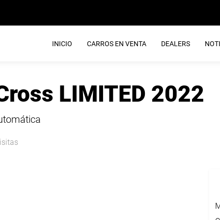
INICIO
CARROS EN VENTA
DEALERS
NOTI
 Cross LIMITED 2022
Automática
isitas
M