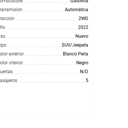
ombustible
Gasolina
ransmisión
Automática
racción
2WD
ño
2022
so
Nuevo
ipo
SUV/Jeepeta
olor exterior
Blanco Perla
olor interior
Negro
uertas
N/D
asajeros
5