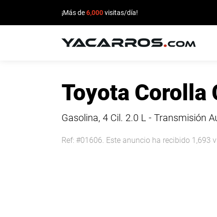
¡Más de
6,000
visitas/día!
INICIO
Toyota Corolla
CARROS
EN
Gasolina, 4 Cil.
2.0 L - Transmisión 
VENTA
Ref: #01606. Este anuncio ha recibido 1,693 v
VENDE
TU
CARRO
DEALERS