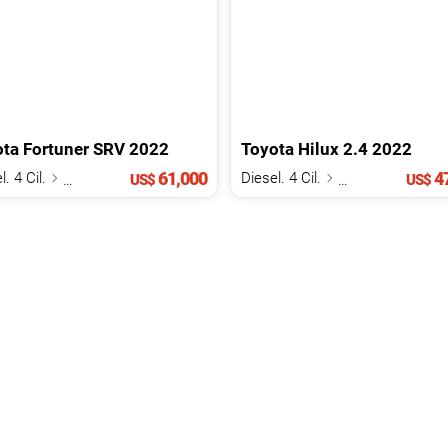
ota
Fortuner
SRV
2022
Toyota
Hilux
2.4
2022
61,000
47
l. 4 Cil.
2.8 L
Diesel. 4 Cil.
2.4 L
US$
US$