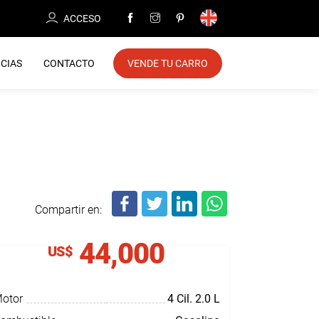
ACCESO
CIAS
CONTACTO
VENDE TU CARRO
Compartir en:
44,000
US$
otor
4 Cil.
2.0 L