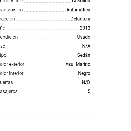
ombustible
Gasolina
ransmisión
Automática
racción
Delantera
ño
2012
ondición
Usado
so
N/A
ipo
Sedán
olor exterior
Azul Marino
olor interior
Negro
uertas
N/D
asajeros
5