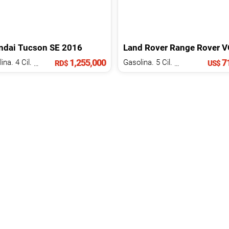
ndai
Tucson
SE
2016
Land Rover
Range Rover
VOGUE S
1,255,000
71
Gasolina. 4 Cil.
2.5 L
Gasolina. 5 Cil.
2.0 L
RD$
US$