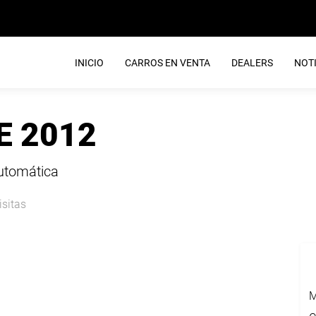
INICIO
CARROS EN VENTA
DEALERS
NOTI
E 2012
Automática
isitas
M