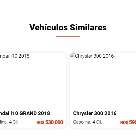
Vehículos Similares
ndai
i10
GRAND
2018
Chrysler
300
2016
530,000
590
Gasolina. 4 Cil.
1.2 L
Gasolina. 4 Cil.
1.1 L
RD$
RD$