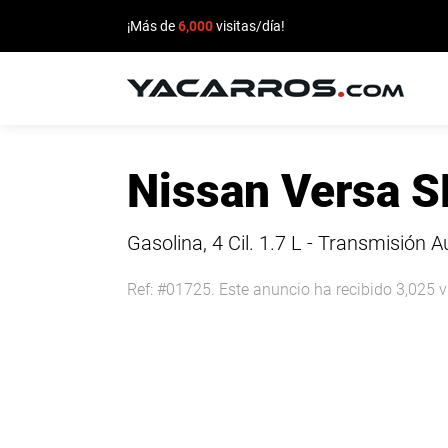
¡Más de
6,000
visitas/día!
INICIO
Nissan Versa S
CARROS
EN
Gasolina, 4 Cil.
1.7 L - Transmisión 
VENTA
Ref: #01725. Este anuncio ha recibido 3,025 v
VENDE
TU
CARRO
DEALERS