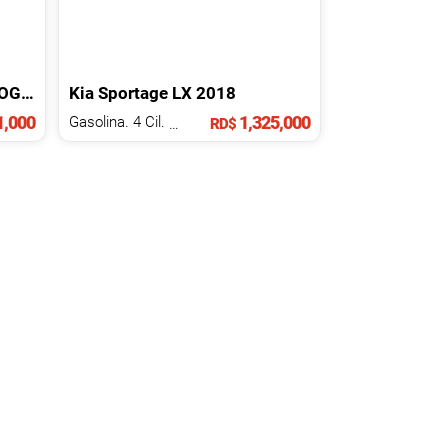
UPERCHARGED
Kia
Sportage
LX
2015
2018
,000
1,325,000
Gasolina. 4 Cil.
2.0 L
RD$