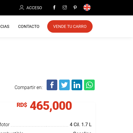
ACCESO
CIAS
CONTACTO
VENDE TU CARRO
Compartir en:
465,000
RD$
otor
4 Cil.
1.7 L