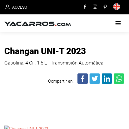
ACCESO
INICIO
Changan UNI-T 2023
CARROS
Gasolina, 4 Cil.
1.5 L - Transmisión Automática
EN
VENTA
Compartir en:
VENDE
TU
CARRO
DEALERS