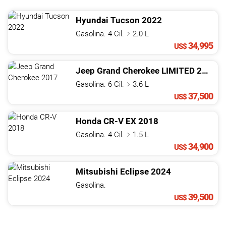
Hyundai
Tucson
2022
Gasolina. 4 Cil.
2.0 L
34,995
US$
Jeep
Grand Cherokee
LIMITED
2017
Gasolina. 6 Cil.
3.6 L
37,500
US$
Honda
CR-V
EX
2018
Gasolina. 4 Cil.
1.5 L
34,900
US$
Mitsubishi
Eclipse
2024
Gasolina.
39,500
US$