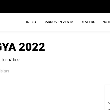
INICIO
CARROS EN VENTA
DEALERS
NOTI
GYA 2022
Automática
isitas
M