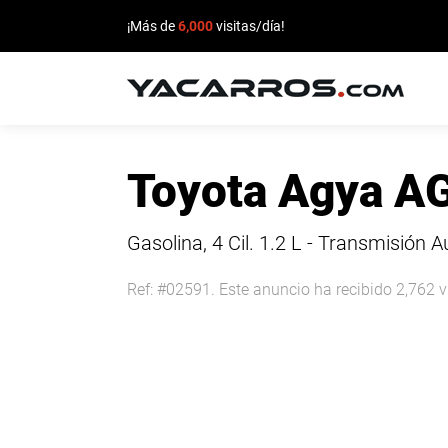
¡Más de
6,000
visitas/día!
INICIO
Toyota Agya A
CARROS
EN
Gasolina, 4 Cil.
1.2 L - Transmisión 
VENTA
Ref: #02591. Este anuncio ha recibido 2,762 v
VENDE
TU
CARRO
DEALERS