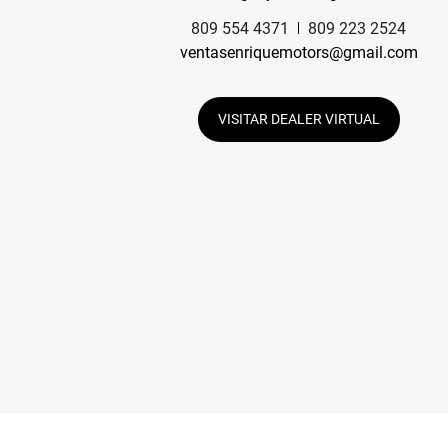
809 554 4371
809 223 2524
ventasenriquemotors@gmail.com
VISITAR DEALER VIRTUAL