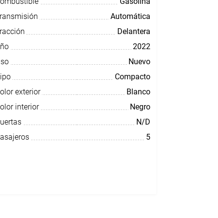
ombustible
Gasolina
ransmisión
Automática
racción
Delantera
ño
2022
so
Nuevo
ipo
Compacto
olor exterior
Blanco
olor interior
Negro
uertas
N/D
asajeros
5