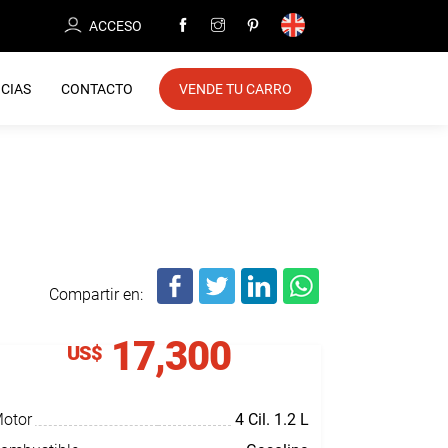
ACCESO
CIAS
CONTACTO
VENDE TU CARRO
Compartir en:
17,300
US$
otor
4 Cil.
1.2 L