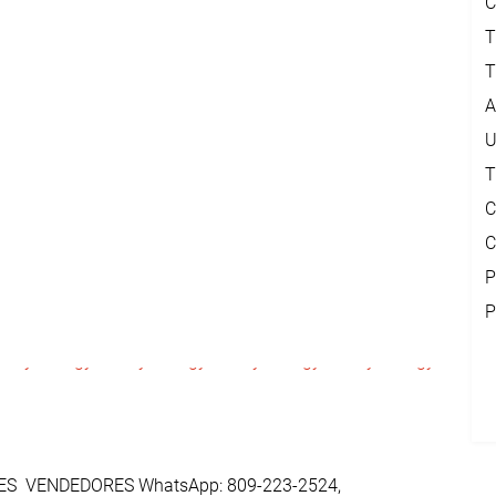
C
T
T
A
U
T
C
C
P
P
ES VENDEDORES WhatsApp: 809-223-2524,