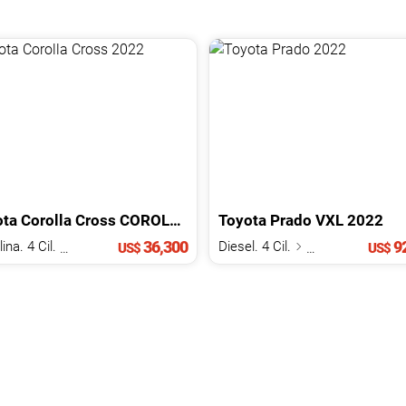
ota
Corolla Cross
COROLLA CROSS
Toyota
2022
Prado
VXL
2022
36,300
92
Gasolina. 4 Cil.
2.0 L
Diesel. 4 Cil.
2.8 L
US$
US$