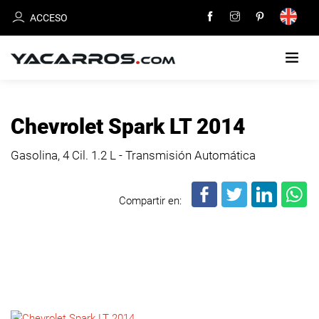
ACCESO
INICIO
Chevrolet Spark LT 2014
CARROS
Gasolina, 4 Cil.
1.2 L - Transmisión Automática
EN
VENTA
Compartir en:
VENDE
TU
CARRO
DEALERS