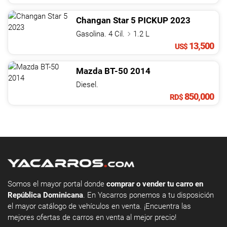
Changan
Star 5
PICKUP
2023
Gasolina. 4 Cil.
1.2 L
13,500
US$
Mazda
BT-50
2014
Diesel.
850,000
RD$
Somos el mayor portal donde
comprar o vender tu carro en
República Dominicana
. En Yacarros ponemos a tu disposición
el mayor catálogo de vehículos en venta. ¡Encuentra las
mejores ofertas de carros en venta al mejor precio!