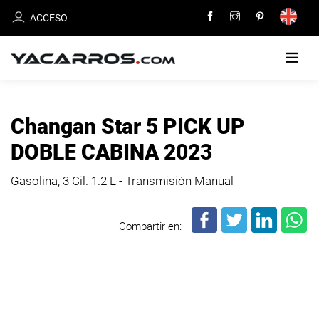
ACCESO
INICIO
Changan Star 5 PICK UP
CARROS
DOBLE CABINA 2023
EN
VENTA
Gasolina, 3 Cil.
1.2 L - Transmisión Manual
VENDE
Compartir en:
TU
CARRO
DEALERS