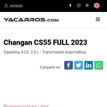
ACCESO
INICIO
Changan CS55 FULL 2023
CARROS
Gasolina, 4 Cil.
2.0 L - Transmisión Automática
EN
VENTA
Compartir en:
VENDE
TU
CARRO
DEALERS