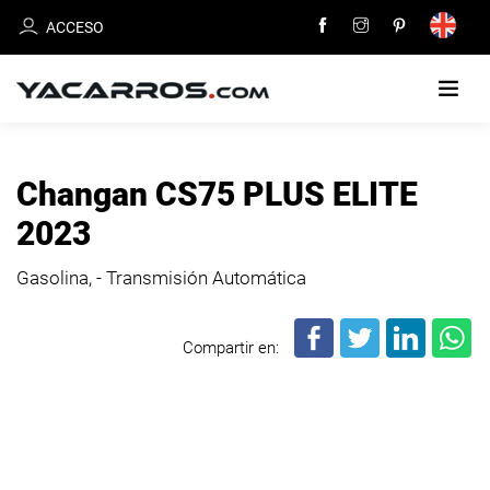
ACCESO
INICIO
Changan CS75 PLUS ELITE
CARROS
2023
EN
VENTA
Gasolina, - Transmisión Automática
VENDE
Compartir en:
TU
CARRO
DEALERS