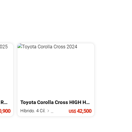
ROUNDER LAUNCH EDITION
Toyota
Corolla Cross
2025
HIGH HYBRID
2024
,900
42,500
Híbrido. 4 Cil.
1.8 L
US$