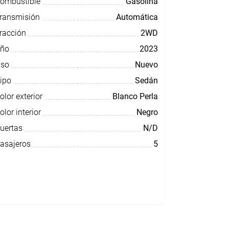
ombustible
Gasolina
ransmisión
Automática
racción
2WD
ño
2023
so
Nuevo
ipo
Sedán
olor exterior
Blanco Perla
olor interior
Negro
uertas
N/D
asajeros
5