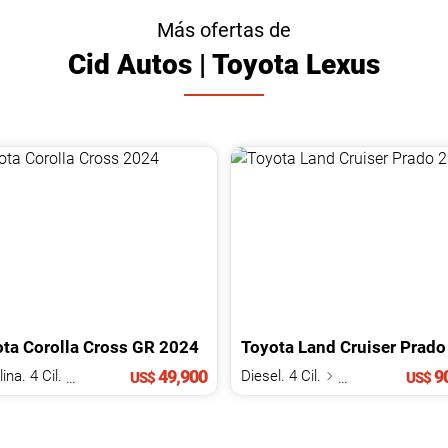
Más ofertas de
Cid Autos | Toyota Lexus
ota
Corolla Cross
2025
GR
2024
Toyota
Land Cruiser Prado
49,900
90
Gasolina. 4 Cil.
2.0 L
Diesel. 4 Cil.
2.8 L
US$
US$