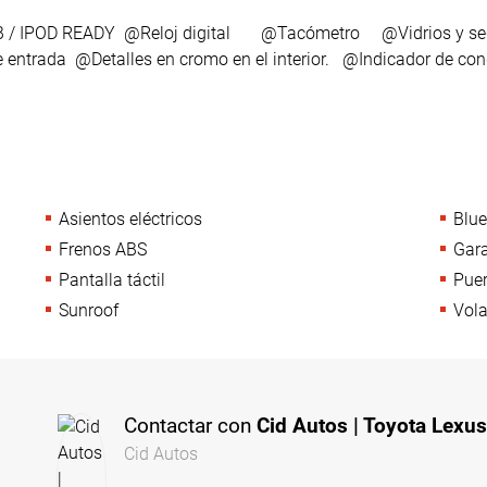
B / IPOD READY @Reloj digital @Tacómetro @Vidrios y segu
ntrada @Detalles en cromo en el interior. @Indicador de co
Asientos eléctricos
Blue
Frenos ABS
Gara
Pantalla táctil
Pue
Sunroof
Vola
Contactar con
Cid Autos | Toyota Lexu
Cid Autos