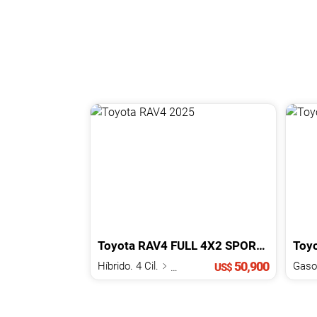
Toyota
RAV4
FULL 4X2 SPORT HIBRIDO TSS
Toy
50,900
Híbrido. 4 Cil.
2.5 L
US$