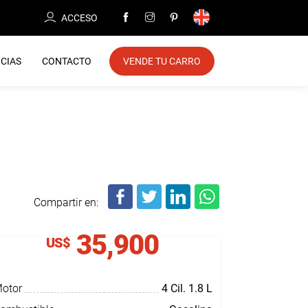
ACCESO
CIAS
CONTACTO
VENDE TU CARRO
Compartir en:
35,900
US$
otor
4 Cil.
1.8 L