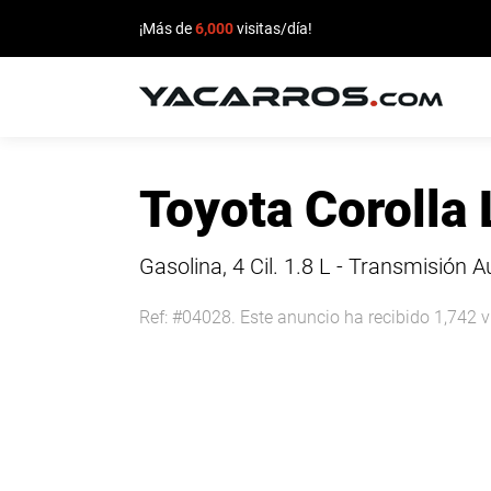
¡Más de
6,000
visitas/día!
INICIO
Toyota Corolla
CARROS
EN
Gasolina, 4 Cil.
1.8 L - Transmisión 
VENTA
Ref: #04028. Este anuncio ha recibido 1,742 v
VENDE
TU
CARRO
DEALERS