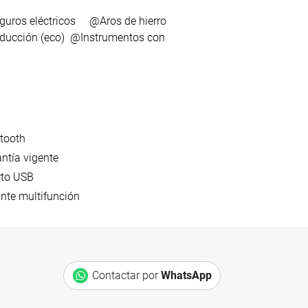
ros eléctricos @Aros de hierro
nducción (eco) @Instrumentos con
tooth
ntía vigente
rto USB
nte multifunción
s
Contactar por
WhatsApp