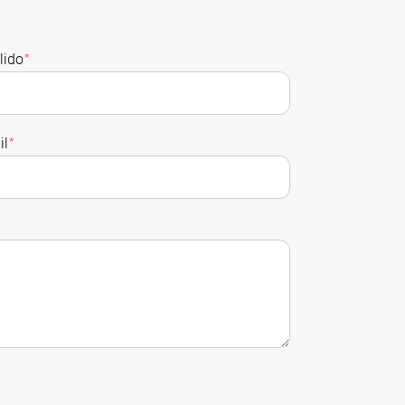
lido
*
il
*