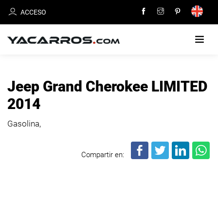
ACCESO
INICIO
Jeep Grand Cherokee LIMITED
CARROS
2014
EN
VENTA
Gasolina,
VENDE
Compartir en:
TU
CARRO
DEALERS