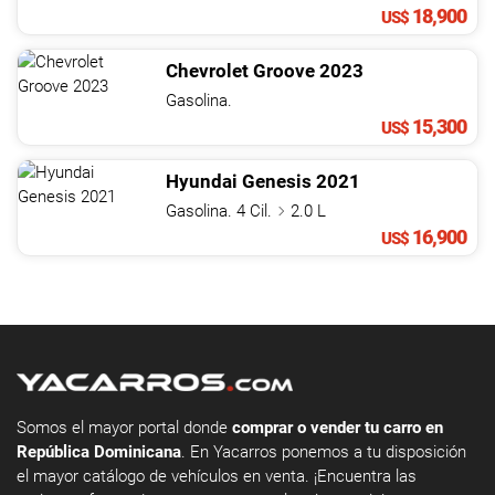
18,900
US$
Chevrolet
Groove
2023
Gasolina.
15,300
US$
Hyundai
Genesis
2021
Gasolina. 4 Cil.
2.0 L
16,900
US$
Somos el mayor portal donde
comprar o vender tu carro en
República Dominicana
. En Yacarros ponemos a tu disposición
el mayor catálogo de vehículos en venta. ¡Encuentra las