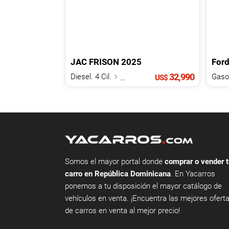
JAC
FRISON
2025
For
32,990
Diesel. 4 Cil.
2.0 L
Gasol
US$
Somos el mayor portal donde
comprar o vender t
carro en República Dominicana
. En Yacarros
ponemos a tu disposición el mayor catálogo de
vehículos en venta. ¡Encuentra las mejores ofert
de carros en venta al mejor precio!