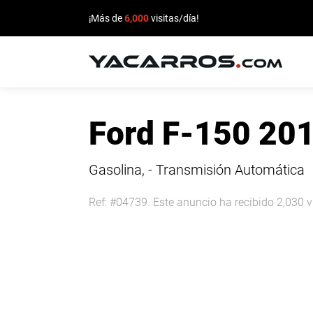
¡Más de
6,000
visitas/día!
INICIO
Ford F-150 20
CARROS
EN
Gasolina, - Transmisión Automática
VENTA
Ref: #04739. Este anuncio ha recibido 2,030 v
VENDE
TU
CARRO
DEALERS