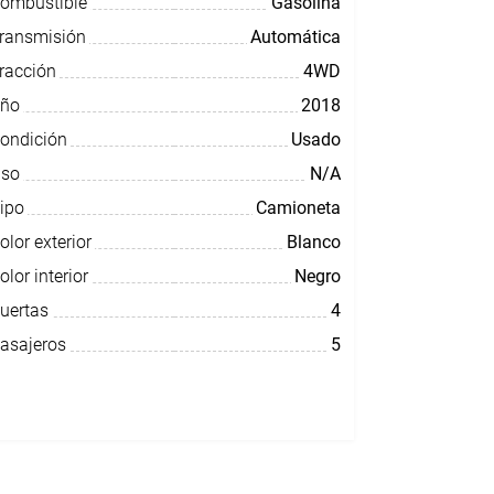
ombustible
Gasolina
ransmisión
Automática
racción
4WD
ño
2018
ondición
Usado
so
N/A
ipo
Camioneta
olor exterior
Blanco
olor interior
Negro
uertas
4
asajeros
5