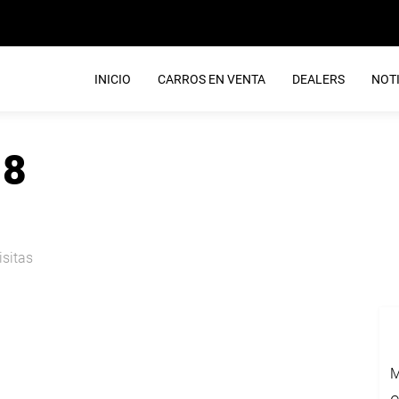
INICIO
CARROS EN VENTA
DEALERS
NOTI
18
isitas
M