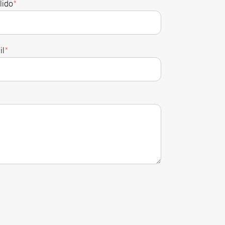
lido
*
il
*