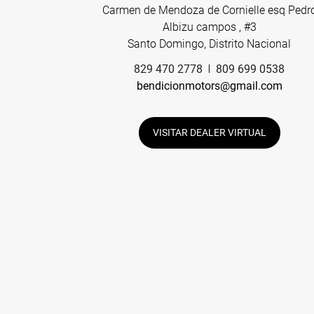
Carmen de Mendoza de Cornielle esq Pedr
Albizu campos , #3
Santo Domingo, Distrito Nacional
829 470 2778
809 699 0538
bendicionmotors@gmail.com
VISITAR DEALER VIRTUAL