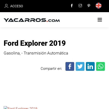
ACCESO
INICIO
Ford Explorer 2019
CARROS
Gasolina, - Transmisión Automática
EN
VENTA
Compartir en:
VENDE
TU
CARRO
DEALERS