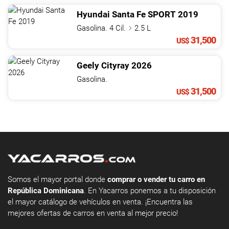
Hyundai
Santa Fe
SPORT
2019
Gasolina. 4 Cil.
2.5 L
31,500
US$
Geely
Cityray
2026
Gasolina.
31,500
US$
Somos el mayor portal donde
comprar o vender tu carro en
República Dominicana
. En Yacarros ponemos a tu disposición
el mayor catálogo de vehículos en venta. ¡Encuentra las
mejores ofertas de carros en venta al mejor precio!