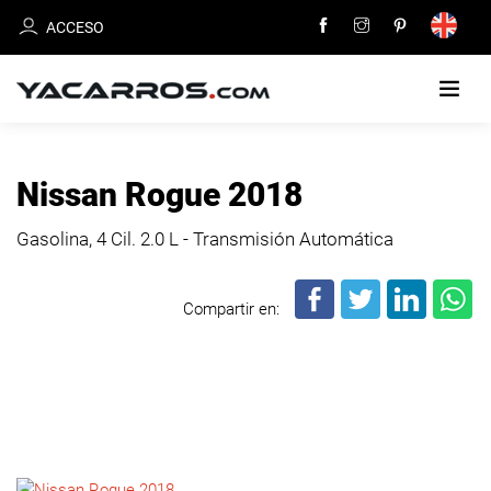
ACCESO
INICIO
Nissan Rogue 2018
CARROS
Gasolina, 4 Cil.
2.0 L - Transmisión Automática
EN
VENTA
Compartir en:
VENDE
TU
CARRO
DEALERS