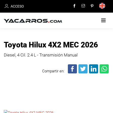
ACCESO
INICIO
Toyota Hilux 4X2 MEC 2026
CARROS
Diesel, 4 Cil.
2.4 L - Transmisión Manual
EN
VENTA
Compartir en:
VENDE
TU
CARRO
DEALERS