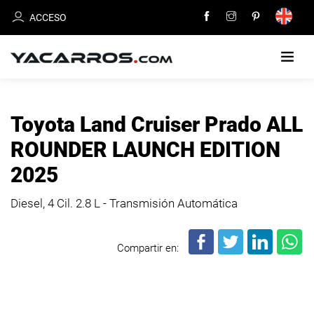
ACCESO
INICIO
Toyota Land Cruiser Prado ALL
CARROS
ROUNDER LAUNCH EDITION
EN
2025
VENTA
Diesel, 4 Cil.
2.8 L - Transmisión Automática
VENDE
TU
CARRO
Compartir en:
DEALERS