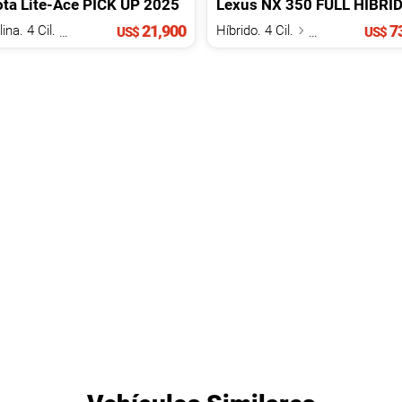
ota
Lite-Ace
2025
PICK UP
2025
Lexus
NX
350 FULL HIBRI
21,900
73
Gasolina. 4 Cil.
1.5 L
Híbrido. 4 Cil.
2.5 L
US$
US$