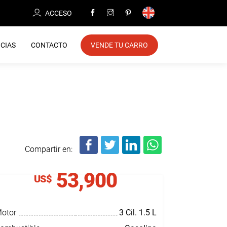
ACCESO
CIAS
CONTACTO
VENDE TU CARRO
Compartir en:
53,900
US$
otor
3 Cil.
1.5 L