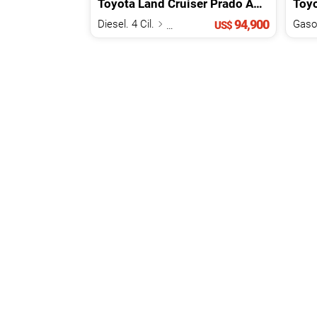
Toyota
Land Cruiser Prado
ALL ROUNDER 2B
Toy
94,900
Diesel. 4 Cil.
2.8 L
US$