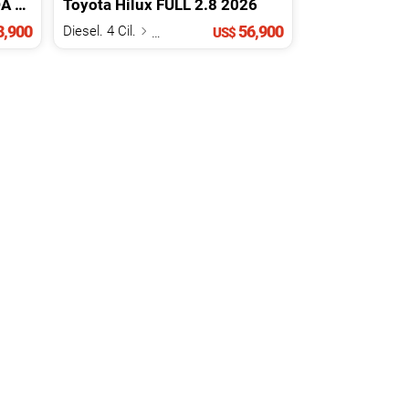
DA
2026
Toyota
Hilux
FULL 2.8
2026
,900
56,900
Diesel. 4 Cil.
2.8 L
US$