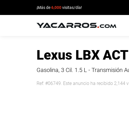
¡Más de
6,000
visitas/día!
INICIO
Lexus LBX ACT
CARROS
EN
Gasolina, 3 Cil.
1.5 L - Transmisión 
VENTA
Ref: #06749. Este anuncio ha recibido 2,144 v
VENDE
TU
CARRO
DEALERS