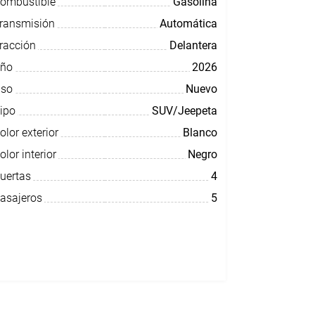
ombustible
Gasolina
ransmisión
Automática
racción
Delantera
ño
2026
so
Nuevo
ipo
SUV/Jeepeta
olor exterior
Blanco
olor interior
Negro
uertas
4
asajeros
5