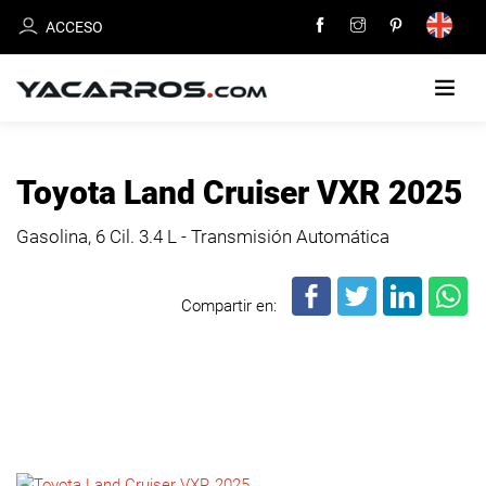
ACCESO
INICIO
Toyota Land Cruiser VXR 2025
CARROS
Gasolina, 6 Cil.
3.4 L - Transmisión Automática
EN
VENTA
Compartir en:
VENDE
TU
CARRO
DEALERS