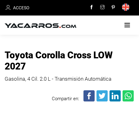
ACCESO
INICIO
Toyota Corolla Cross LOW
CARROS
2027
EN
VENTA
Gasolina, 4 Cil.
2.0 L - Transmisión Automática
VENDE
Compartir en:
TU
CARRO
DEALERS