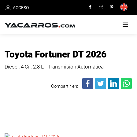
ACCESO
INICIO
Toyota Fortuner DT 2026
CARROS
Diesel, 4 Cil.
2.8 L - Transmisión Automática
EN
VENTA
Compartir en:
VENDE
TU
CARRO
DEALERS