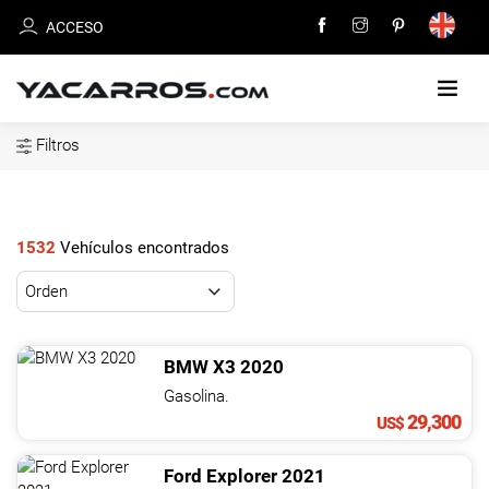
ACCESO
Filtros
INICIO
CARROS
EN
1532
Vehículos encontrados
VENTA
VENDE
TU
BMW
X3
2020
CARRO
Gasolina.
29,300
US$
DEALERS
Ford
Explorer
2021