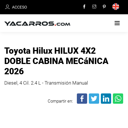
ACCESO
INICIO
Toyota Hilux HILUX 4X2
CARROS
DOBLE CABINA MECáNICA
EN
2026
VENTA
Diesel, 4 Cil.
2.4 L - Transmisión Manual
VENDE
TU
CARRO
Compartir en:
DEALERS