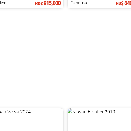
915,000
640
ina.
Gasolina.
RD$
RD$