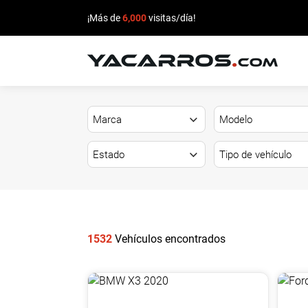
¡Más de
6,000
visitas/día!
INICIO
CARROS
EN
VENTA
VENDE
TU
1532
Vehículos encontrados
CARRO
DEALERS