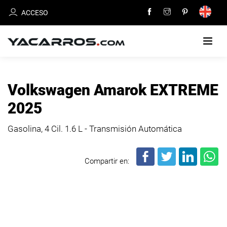
ACCESO
INICIO
Volkswagen Amarok EXTREME
CARROS
2025
EN
VENTA
Gasolina, 4 Cil.
1.6 L - Transmisión Automática
VENDE
Compartir en:
TU
CARRO
DEALERS