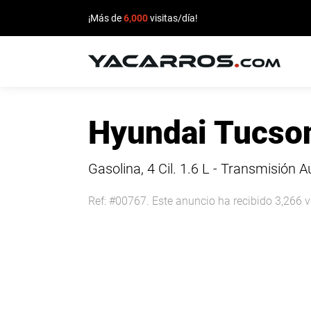
¡Más de
6,000
visitas/día!
INICIO
Hyundai Tucso
CARROS
EN
Gasolina, 4 Cil.
1.6 L - Transmisión 
VENTA
Ref: #00767. Este anuncio ha recibido 3,266 v
VENDE
TU
CARRO
DEALERS