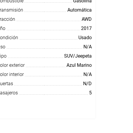
ombustible
Gasolina
ransmisión
Automática
racción
AWD
ño
2017
ondición
Usado
so
N/A
ipo
SUV/Jeepeta
olor exterior
Azul Marino
olor interior
N/A
uertas
N/D
asajeros
5