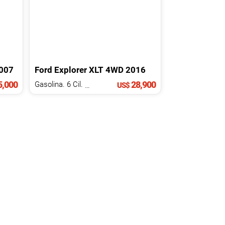
007
Ford
Explorer
XLT 4WD
2016
,000
28,900
Gasolina. 6 Cil.
3.5 L
US$