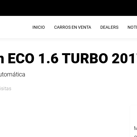
INICIO
CARROS EN VENTA
DEALERS
NOTI
n ECO 1.6 TURBO 20
Automática
isitas
M