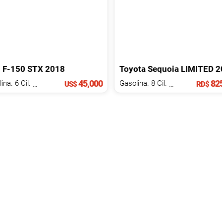
d
F-150
STX
2018
Toyota
Sequoia
LIMITED
2
45,000
825
Gasolina. 6 Cil.
2.7 L
Gasolina. 8 Cil.
4.7 L
US$
RD$