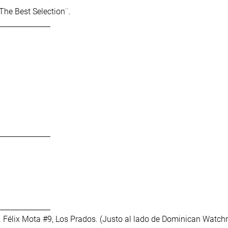
¨The Best Selection¨.
_______________
_______________
_______________
. Félix Mota #9, Los Prados. (Justo al lado de Dominican Watc