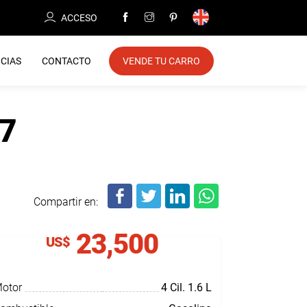
ACCESO
CIAS
CONTACTO
VENDE TU CARRO
17
Compartir en:
23,500
US$
otor
4 Cil.
1.6 L