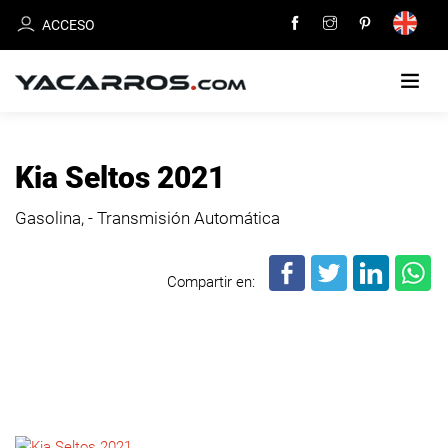
ACCESO
INICIO
Kia Seltos 2021
CARROS
Gasolina, - Transmisión Automática
EN
VENTA
Compartir en:
VENDE
TU
CARRO
DEALERS