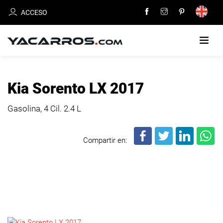
ACCESO
INICIO
Kia Sorento LX 2017
CARROS
Gasolina, 4 Cil.
2.4 L
EN
VENTA
Compartir en:
VENDE
TU
CARRO
DEALERS