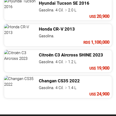
Hyundai
Tucson
SE
2016
Gasolina. 4 Cil.
2.0 L
20,900
US$
Honda
CR-V
2013
Gasolina.
1,100,000
RD$
Citroën
C3 Aircross
SHINE
2023
Gasolina. 4 Cil.
1.2 L
19,900
US$
Changan
CS35
2022
Gasolina. 4 Cil.
1.4 L
24,900
US$