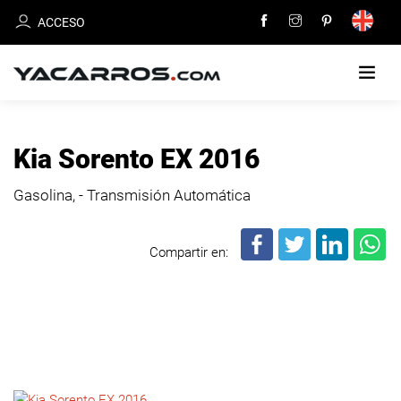
ACCESO
INICIO
Kia Sorento EX 2016
CARROS
Gasolina, - Transmisión Automática
EN
VENTA
Compartir en:
VENDE
TU
CARRO
DEALERS