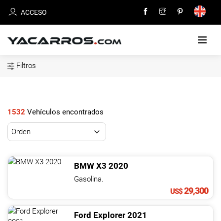
ACCESO
Filtros
INICIO
CARROS
EN
1532
Vehículos encontrados
VENTA
VENDE
TU
BMW
X3
2020
CARRO
Gasolina.
29,300
US$
DEALERS
Ford
Explorer
2021