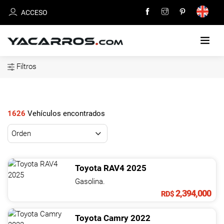
ACCESO
Filtros
INICIO
CARROS
EN
1626
Vehículos encontrados
VENTA
VENDE
TU
Toyota
RAV4
2025
CARRO
Gasolina.
2,394,000
RD$
DEALERS
Toyota
Camry
2022