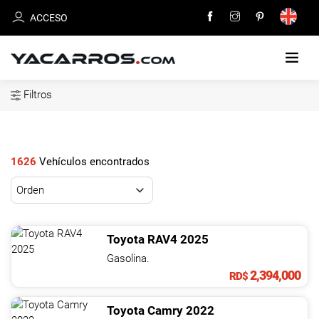
ACCESO
Filtros
INICIO
CARROS
EN
1626
Vehículos encontrados
VENTA
VENDE
TU
Toyota
RAV4
2025
CARRO
Gasolina.
2,394,000
RD$
DEALERS
Toyota
Camry
2022