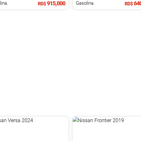
915,000
640
ina.
Gasolina.
RD$
RD$