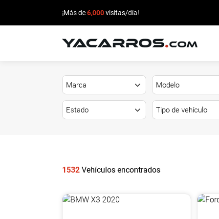
¡Más de
6,000
visitas/día!
INICIO
CARROS
EN
VENTA
VENDE
TU
1532
Vehículos encontrados
CARRO
DEALERS