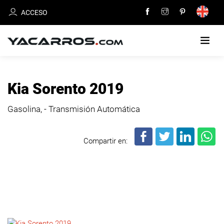
ACCESO
INICIO
Kia Sorento 2019
CARROS
Gasolina, - Transmisión Automática
EN
VENTA
Compartir en:
VENDE
TU
CARRO
DEALERS