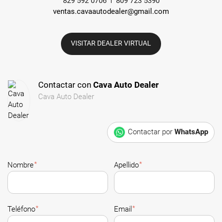
829 592 0706
809 723 5390
ventas.cavaautodealer@gmail.com
VISITAR DEALER VIRTUAL
Contactar con
Cava Auto Dealer
Cava Auto Dealer
Contactar por
WhatsApp
*
*
Nombre
Apellido
*
*
Teléfono
Email