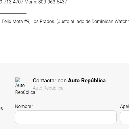
809-713-4707 Morin: 809-963-6437
______________
. Felix Mota #9, Los Prados. (Justo al lado de Dominican Watc
Contactar con
Auto República
Auto Republica
Nombre
*
Apel
os