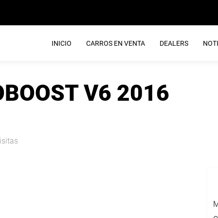
INICIO
CARROS EN VENTA
DEALERS
NOTI
COBOOST V6 2016
isitas
M