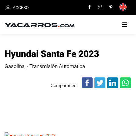
ACCESO
INICIO
Hyundai Santa Fe 2023
CARROS
Gasolina, - Transmisión Automática
EN
VENTA
Compartir en:
VENDE
TU
CARRO
DEALERS