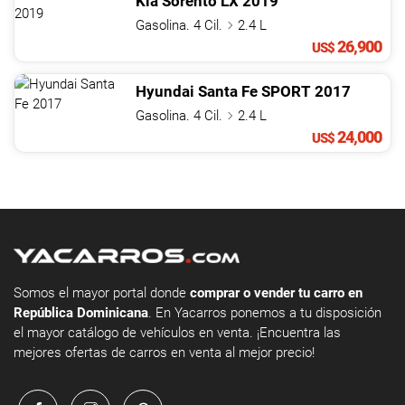
Kia
Sorento
LX
2019
Gasolina. 4 Cil.
2.4 L
26,900
US$
Hyundai
Santa Fe
SPORT
2017
Gasolina. 4 Cil.
2.4 L
24,000
US$
Somos el mayor portal donde
comprar o vender tu carro en
República Dominicana
. En Yacarros ponemos a tu disposición
el mayor catálogo de vehículos en venta. ¡Encuentra las
mejores ofertas de carros en venta al mejor precio!