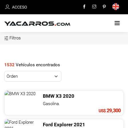
ACCESO
Filtros
INICIO
CARROS
EN
1532
Vehículos encontrados
VENTA
VENDE
TU
BMW
X3
2020
CARRO
Gasolina.
29,300
US$
DEALERS
Ford
Explorer
2021