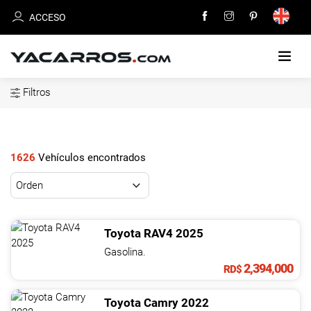
ACCESO
Filtros
INICIO
CARROS
EN
1626
Vehículos encontrados
VENTA
VENDE
TU
Toyota
RAV4
2025
CARRO
Gasolina.
2,394,000
RD$
DEALERS
Toyota
Camry
2022